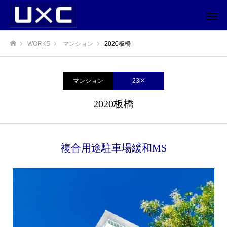
WORKS
マンション
2020板橋
ホーム
マンション
23区
2020板橋
複合用途駐車場緩和MS