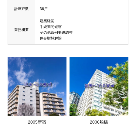
計画戸数
36戸
建築確認
手続期間短縮
業務概要
その他条例要綱調整
保存樹林解除
2005新宿
2006船橋