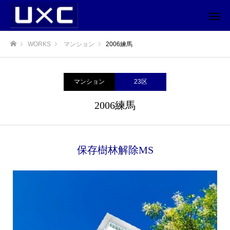
WORKS
マンション
2006練馬
ホーム
マンション
23区
2006練馬
保存樹林解除MS