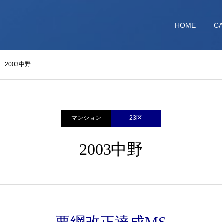
を
HOME
C
2003中野
マンション
23区
2003中野
要綱改正達成MS